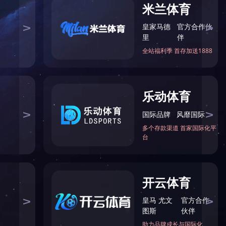
汰。特别是智能手机的出现，更是让...
们用的手机、电脑，还有一些不知名的电子
读者朋友多多评价。
金士顿科技共同宣布，将针对高速、大容量的
的市场版图。
湃新闻报道，3GPP(移动通信的标准化机
.
在线留言
1xbet·官方站官
|