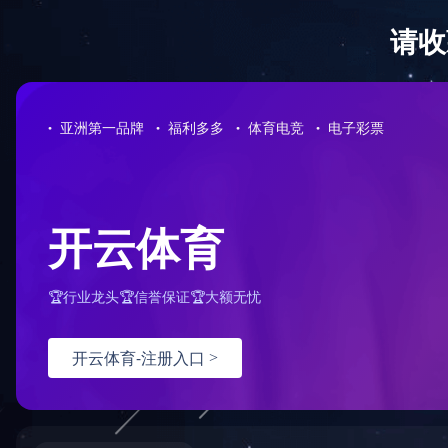
您好！欢迎访问1xbet·官方站官网-1xbet(中国) 
网站首页
关于我们
1xbet·官方站官网-1xbet(中国)
首页
»
关于信达龙
网站首页
20
12
关于我们
产品中心
20
12
新闻中心