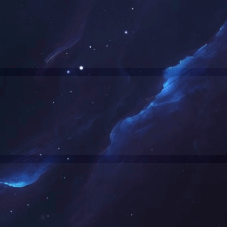
出现在我们的生活。毫无疑问，新产品的诞生，一部分老式的产品就会被淘
电子产品的核心部件，每台电子产品必不可少的产物
20
我们现在用的所有电子产品（我指的是所有电子科技产品），就比如说我
-07
产品，都要用到CPU。关于这个CPU，我来给你详细解释一下，希望各位
群联和金士顿宣布联手，加速SSD进入PCIe高速时代
17
12月6日，NAND Flash控制芯片厂商群联与其大股东及长期合作伙伴
-11
PCIe接口SSD推出全系列产品，加快SSD进入高速PCIe新世代，扩展新
终于来了!第一个5G国际标准正式完成并冻结
17
[导读] 近日，5G(第五代移动通信技术)标准制定迎来一个关键节点。据澎
-11
构)5G NSA(Non-Standalone，非独立组网)标准第一个版本正式冻结。按照..
<<
<
1
2
3
>
>>
产品中心
新闻中心
人才招聘
|
|
|
|