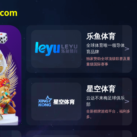
本站
|
在线留言
|
1xbet·官方站官网-1xbet(中国)
咨询热线 :
15365656613
在线留言
脚跟。凭借出色的品牌塑造和讨巧的产品设
销量榜前列。分析他们成功的原因，...
不见”
新换代速度极快，越来越多的先进科技产品