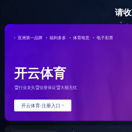
您好！欢迎访问1xbet·官方站官网-1xbet(中国) 
网站首页
关于我们
1xbet·官方站官网-1xbet(中国)
信达龙产品中心
首页
»
膜层电阻器
水泥电阻
电容器
1xbet·官方站官