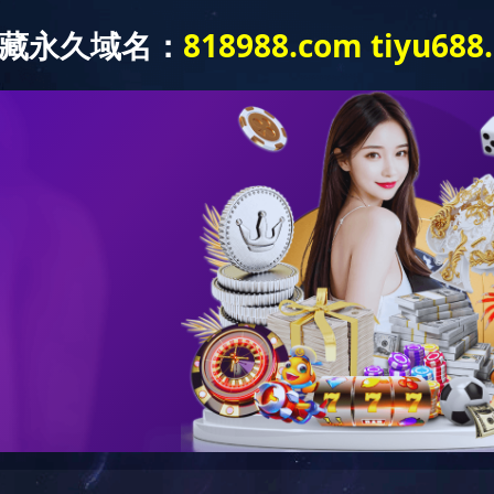
官方网站！
收藏
产品中心
新闻中心
人才招聘
信达龙帮助中心
»
产品中心