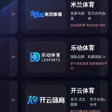
RX27-1V型/SPS
RX27-4H型/SQHG