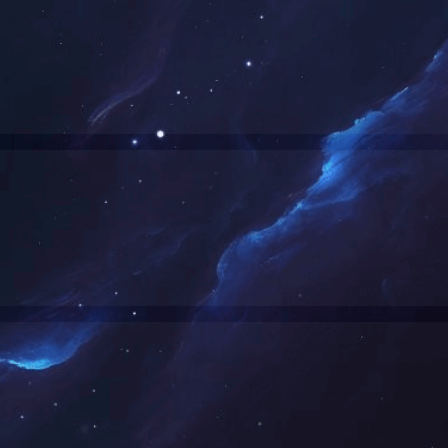
详情
产品中心
新闻中心
人才招聘
|
|
|
|
网-1xbet(中国)
版权所有
地址：盐城市亭湖区通榆河东路78号