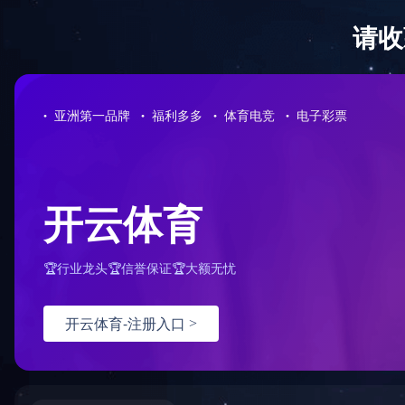
您好！欢迎访问1xbet·官方站官网-1xbet(中国) 
网站首页
关于我们
1xbet·官方站官网-1xbet(中国)
信达龙产品中心
首页
»
膜层电阻器
水泥电阻
电容器
1xbet·官方站官