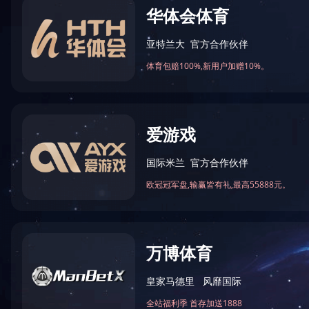
产品
网-1xbet(中国)
联系信达龙
全国咨询热线：
15365656613
联系人：
何先生
地址：
盐城市亭湖区通榆河东路78
号
网站首页
关于我们
|
1xbet·官方站官网-1xbet(中国) ©